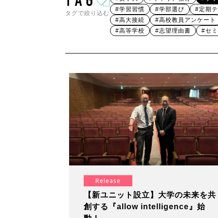
#学習習慣
#学部選び
#定期
タグで絞り込む
#高大接続
#高校教員アンケート
#高等学校
#志望理由書
#セ
Release
【新ユニット設立】大学の未来を共
創する『allow intelligence』始