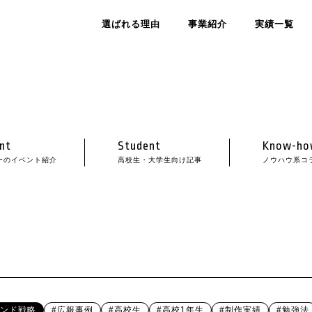
選ばれる理由
事業紹介
実績一覧
nt
Student
Know-ho
ーのイベント紹介
高校生・大学生向け記事
ノウハウ系コ
ランド戦略
#広報事例
#高校生
#高校1年生
#制作実績
#勉強法