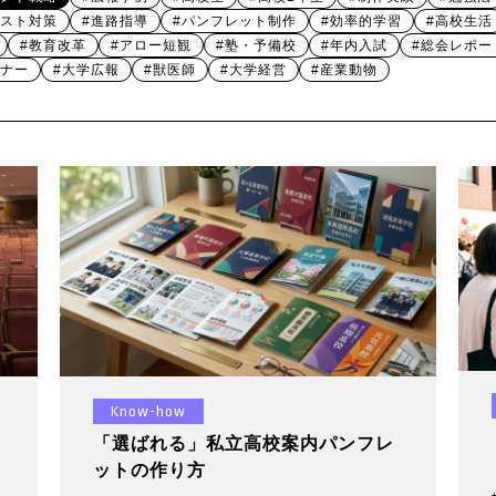
テスト対策
#進路指導
#パンフレット制作
#効率的学習
#高校生活
#教育改革
#アロー短観
#塾・予備校
#年内入試
#総会レポー
ミナー
#大学広報
#獣医師
#大学経営
#産業動物
Know-how
「選ばれる」私立高校案内パンフレ
ットの作り方