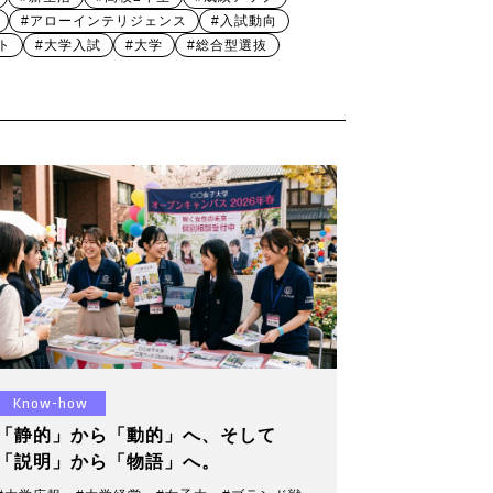
#アローインテリジェンス
#入試動向
ト
#大学入試
#大学
#総合型選抜
Know-how
「静的」から「動的」へ、そして
「説明」から「物語」へ。