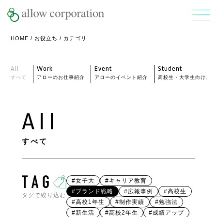
HOME
/
お役立ち
/ カテゴリ
All
Work
Event
Student
すべて
アローのお仕事紹介
アローのイベント紹介
高校生・大学生向け記事
All
すべて
#女子大
#キャリア教育
#ブランド戦略
#広報事例
#高校生
タグで絞り込む
#高校1年生
#制作実績
#勉強法
#新生活
#高校2年生
#成績アップ