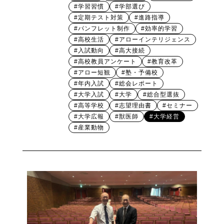
#学習習慣
#学部選び
#定期テスト対策
#進路指導
#パンフレット制作
#効率的学習
#高校生活
#アローインテリジェンス
#入試動向
#高大接続
#高校教員アンケート
#教育改革
#アロー短観
#塾・予備校
#年内入試
#総会レポート
#大学入試
#大学
#総合型選抜
#高等学校
#志望理由書
#セミナー
#大学広報
#獣医師
#大学経営
#産業動物