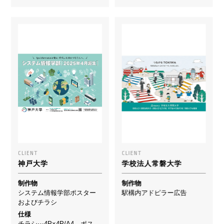
CLIENT
CLIENT
神戸大学
学校法人常磐大学
制作物
制作物
システム情報学部ポスター
駅構内アドピラー広告
およびチラシ
仕様
チラシ⋯4P×4P/A4、ポス