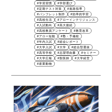
#学習習慣
#学部選び
#定期テスト対策
#進路指導
#パンフレット制作
#効率的学習
#高校生活
#アローインテリジェンス
#入試動向
#高大接続
#高校教員アンケート
#教育改革
#アロー短観
#塾・予備校
#年内入試
#総会レポート
#大学入試
#大学
#総合型選抜
#高等学校
#志望理由書
#セミナー
#大学広報
#獣医師
#大学経営
#産業動物