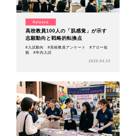
Release
高校教員100人の「肌感覚」が示す
志願動向と戦略的転換点
#入試動向 #高校教員アンケート #アロー短
観 #年内入試
2026.04.15