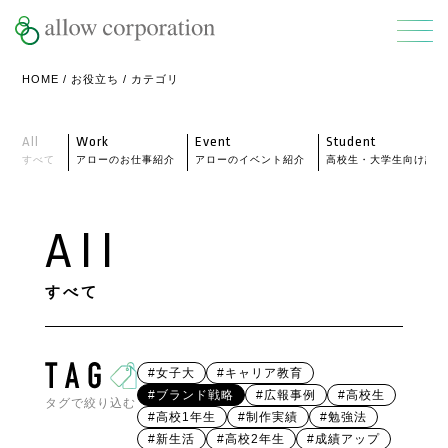
HOME
/
お役立ち
/ カテゴリ
All
Work
Event
Student
すべて
アローのお仕事紹介
アローのイベント紹介
高校生・大学生向け記事
All
すべて
#女子大
#キャリア教育
#ブランド戦略
#広報事例
#高校生
タグで絞り込む
#高校1年生
#制作実績
#勉強法
#新生活
#高校2年生
#成績アップ