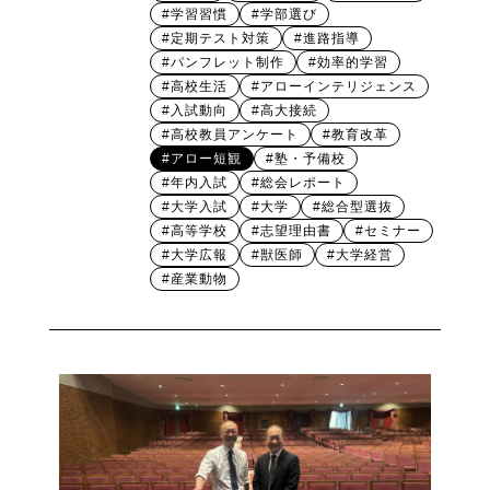
#学習習慣
#学部選び
#定期テスト対策
#進路指導
#パンフレット制作
#効率的学習
#高校生活
#アローインテリジェンス
#入試動向
#高大接続
#高校教員アンケート
#教育改革
#アロー短観
#塾・予備校
#年内入試
#総会レポート
#大学入試
#大学
#総合型選抜
#高等学校
#志望理由書
#セミナー
#大学広報
#獣医師
#大学経営
#産業動物