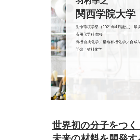
羽村季之
関西学院大学
生命環境学部（2021年4月誕生） 環
応用化学科 教授
有機合成化学／構造有機化学／合成
開発／材料化学
世界初の分子をつく
未来の材料を開発す