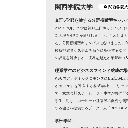
関西学院大学
関西学院大
文理5学部を擁する分野横断型キャン
2021年4月、本学は神戸三田キャンパス
部の理系4学部を新設しました。これにより
る、分野横断型キャンパスになりました。
横断型教育システムを新たに整備するなど
の課題を解決する「境界を越える革新者（Border
理系学生のビジネスマインド醸成の場「
KSC内アカデミックコモンズにBiZCAFE
るカフェ」を運営する株式会社エンリッ
で、株式会社スノーピークと本学が共同開
学生に対し、コーヒーや紅茶等の飲料を無料
する機会を提供するプログラム「BiZCL
学部学科