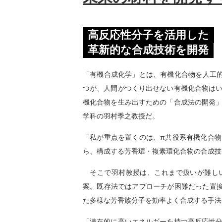
高反応性分子を活用した
革新的な合成技術を開発
「有機合成化学」とは、有機化合物を人工的
つが、人間がつくり出せない有機化合物は
機化合物を生み出すための「合成法の開発
学科の羽村季之教授だ。
「私が重点を置くのは、π共役系有機化合
ら、構成する芳香環・複素環化合物の合成技
そこで羽村教授は、これまで扱いが難しい
案。既存法ではアプローチが困難だった置
た多様な芳香族分子を効率よく合成する手法
「潜在的に高いエネルギーを持つ高反応性