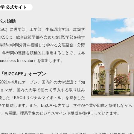
学 公式サイト
パス始動
（KSC）に理学部、工学部、生命環境学部、建築学
KSCは、総合政策学部を含めた文理5学部を擁す
5学部の学問分野を横断して学べる文理融合・分野
、学部間の連携を積極的に推進することで、世界
less Innovator）を輩出します。
BiZCAFE」オープン
が2021年4月にオープン。国内外の大学近辺で「知
ションが、国内の大学で初めて導入する取り組み
発した「KSCオリジナルマイボトル」を持参した
で提供します。また、BiZCAFE内では、学生が企業や団体と協働しなが
ASS」も展開。理系学生のビジネスマインド醸成を後押ししていきます。