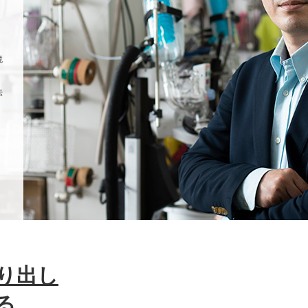
境
法
り出し
る