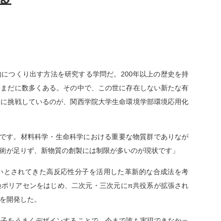
につくり出す方法を研究する学問だ。200年以上の歴史を持
いまだに数多くある。その中で、この世に存在しない新たな有
」に挑戦しているのが、関西学院大学生命環境学部環境応用化
物です。材料科学・生命科学における重要な物質群でありなが
術が足りず、新物質の創製には制限が多いのが現状です」
とされてきた高反応性分子を活用した革新的な合成法を考
換ポリアセンをはじめ、二次元・三次元にπ共役系が拡張され
を開発した。
分子をうまくデザインすることで、今まで誰も実現できなかっ