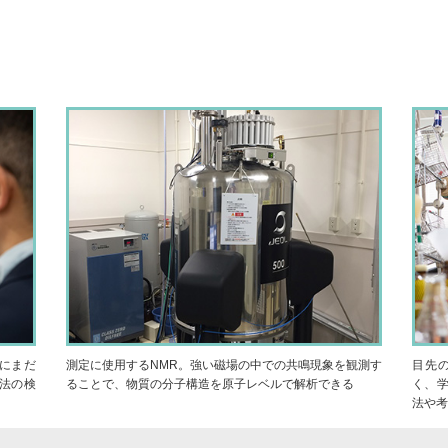
にまだ
測定に使用するNMR。強い磁場の中での共鳴現象を観測す
目先
法の検
ることで、物質の分子構造を原子レベルで解析できる
く、
法や