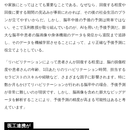
や家族にとってはとても重要なことである。なぜなら、回復する程度や
回復に要する期間の見込みが事前にわかれば、その後の社会生活のプラ
ンが立てやすいからだ。しかし、脳卒中後の予後の予測は簡単ではな
い。そこで玉利教授が取り組んでいるのが、AIを用いた予後予測だ。膨
大な脳卒中患者の脳画像や身体機能のデータを発症から退院まで追跡
し、そのデータを機械学習させることによって、より正確な予後予測に
役立てようとしている。
「リハビリテーションによって患者さんが回復する程度は、脳の損傷程
度や患者さんの年齢、1日あたりのリハビリテーション時間、担当する
セラピストのスキルや経験など、さまざまな因子に影響されます。特に
数か月もかけてリハビリテーションが行われる脳卒中の場合、予後予測
が非常に難しいのが現状です。しかし、脳画像を含めた膨大なビッグデ
ータを解析することにより、予後予測の精度が高まる可能性はあると考
えています」
医工連携が