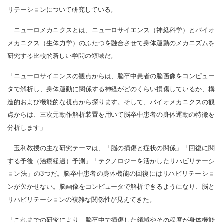
リテーションについて研究している。
ニューロメカニクスとは、ニューロサイエンス（神経科学）とバイオ
メカニクス（生体力学）のふたつを融合させて身体運動のメカニズムを
研究する比較的新しい学問の領域だ。
「ニューロサイエンスの観点からは、脳卒中患者の脳画像をコンピュー
タで解析し、身体運動に関係する神経がどのくらい損傷しているか、構
造的および機能的な視点から探ります。そして、バイオメカニクスの観
点からは、三次元動作解析装置を用いて脳卒中患者の身体運動の特徴を
分析します」
玉利教授の主な研究テーマは、「脳の損傷と症状の関係」「回復に関
する予後（治療経過）予測」「テクノロジーを活かしたリハビリテーシ
ョン法」の3つだ。脳卒中患者の身体機能の回復にはリハビリテーショ
ンが欠かせない。脳画像をコンピュータで解析できるようになり、脳と
リハビリテーションの複雑な関係性が見えてきた。
「これまでの研究により、脳卒中で損傷した領域やその程度が身体機能