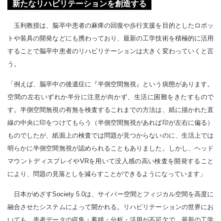
新たなリハビリテーションを創造する
玉利教授は、脳卒中患者の麻痺の回復や歩行支援を目的としたロボッ
トや装具の開発などにも携わっており、最新の工学技術を積極的に活用
することで脳卒中患者のリハビリテーションは大きく変わっていくと言
う。
「例えば、脳卒中の後遺症に『半側空間無視』という病態があります。
空間の左右いずれか半分に注意が向かず、生活に困難をきたすもので
す。半側空間無視の有無を検査するこれまでの方法は、紙に描かれた直
線の中央に印をつけてもらう（半側空間無視があれば印が左右に偏る）
ものでしたが、紙面上の検査では問題が見つからないのに、生活上では
明らかに半側空間無視が認められることもありました。しかし、ヘッド
マウントディスプレイやVRを用いて没入感の高い検査を開発すること
により、問題の見落としを減らすことができるようになっています」
日本がめざすSociety 5.0は、サイバー空間とフィジカル空間を高度に
融合させたシステムによって開かれる。リハビリテーションの世界にお
いても、患者データの収集・蓄積・分析・活用が不可欠で、最新の工学