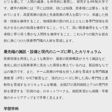
ビリを通して「人間の健康」を科学的に教育し、研究する4年制大学で
す。建学の精神には「手には技術、頭には知識、患者様には愛を」を定
めています。高度医療の提供と先進医療の導入を図りつつ、卓越した技
術・技能を修得すること。地域医療の質の向上とともに各専門領域を深
化させるための知識を修得すること。そして、高い職業倫理をもって患
者様に寄り添う豊かな人間性を修得すること。これら3つの能力を総合
的に身につけた医療専門職の人材を育成します。
最先端の施設・設備と現代のニーズに即したカリキュラム
医療現場を再現したような教室や、最新の医療機器がそろう施設など、
進化し続ける医療業界に見合った環境を整えているのは、新設校ならで
はの魅力です。また、チーム医療の中核を担う人材を育成する専門職連
携教育（IPE）やICT教育など、現代のニーズに即した高い専門性と柔
軟性を育成するカリキュラムを整備。全国27の系列病院と7つの専門学
校を運営する「巨樹の会」のネットワークも、病院実習から就職・卒業
後のキャリアアップまで手厚く支えます。
学部学科