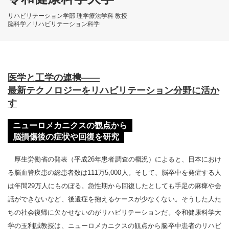
リハビリテーション学部 理学療法学科 教授
脳科学／リハビリテーション科学
医学と工学の連携――
最新テクノロジーをリハビリテーション分野に活か
す
ニューロメカニクスの観点から
脳損傷後の症状や回復を研究
厚生労働省の発表（平成26年患者調査の概況）によると、日本におけ
る脳血管疾患の総患者数は111万5,000人。そして、脳卒中を発症する人
は年間29万人にものぼる。急性期から回復したとしても手足の麻痺や会
話ができないなど、後遺症を抱えるケースが少なくない。そうした人た
ちの社会復帰に欠かせないのがリハビリテーションだ。令和健康科学大
学の玉利誠教授は、ニューロメカニクスの観点から脳卒中患者のリハビ