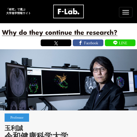
「研究」で選ぶ
メ
大学進学
情報サイト
ニ
ュ
ー
Professor
玉利誠
令和健康科学大学