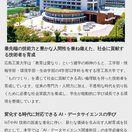
最先端の技術力と豊かな人間性を兼ね備えた、社会に貢献す
る技術者を育成
広島工業大学は「教育は愛なり」という建学の精神のもと、工学部・情
報学部・環境学部・生命学部の4学部12学科を有する理工系大学です。
「ものづくり」を通じて社会に貢献できる高い倫理観を持った技術者を
育成しています。従来の専門力・人間力に加え、不透明な時代を切り拓
くために必要な社会実践力を養成し、学生が能動的に学び成長できる環
境を整備しています。
変化する時代に対応できる AI・データサイエンスの学び
IoTやAI 技術の急速な進化に伴い、新たな価値を生み出す人材育成を目
的として、本学では「AI・データサイエンス関連科目」の全学必修化を