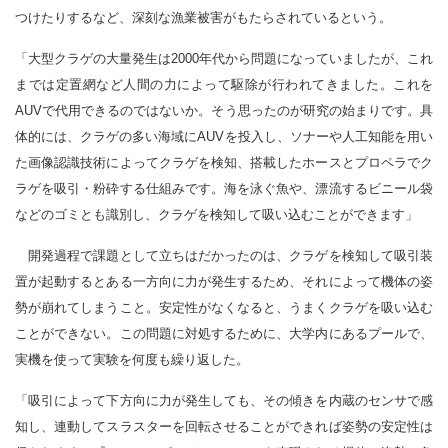
つけたりするなど、深刻な漁業被害がもたらされているという。
「大型クラゲの大量発生は2000年代から問題になっていましたが、これ
までは定置網など人間の力によって駆除が行われてきました。これを
AUVで代用できるのではないか。そう思ったのが研究の始まりです。具
体的には、クラゲの多い海域にAUVを投入し、ソナーや人工知能を用い
た画像認識技術によってクラゲを検知、搭載したホースとプロペラでク
ラゲを吸引・粉砕する仕組みです。海を泳ぐ魚や、漂流するビニール袋
などのゴミとも識別し、クラゲを検知して吸い込むことができます」
開発過程で課題として立ちはだかったのは、クラゲを検知して吸引装
置が起動するとある一方向に力が発生するため、それによって機体の姿
勢が崩れてしまうこと。安定性がなくなると、うまくクラゲを吸い込む
ことができない。この問題に対処するために、大学内にあるプールで、
実機を使って実験を何度も繰り返した。
「吸引によって下方向に力が発生しても、その傾きを内蔵のセンサで感
知し、連動してスラスターを回転させることができれば姿勢の安定性は