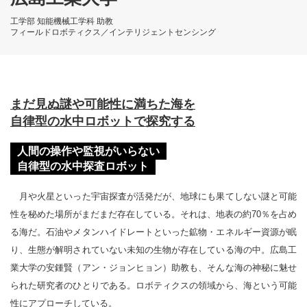
工学部 知能機械工学科 助教
フィールドロボティクス／インテリジェントセンシング
まだ見ぬ謎や可能性に満ちた海を
自律型の水中ロボットで探究する
人間の操作や監視がいらない
自律型の水中探査ロボット
月や火星といった宇宙探査が活発だが、地球にも果てしない謎と可能
性を秘めた場所がまだまだ存在している。それは、地表の約70％を占め
る海だ。石油やメタンハイドレートといった鉱物・エネルギー資源が眠
り、生態が解明されていない未知の生物が存在している海の中。広島工
業大学の安鍾賢（アン・ジョンヒョン）助教も、そんな海の神秘に魅せ
られた研究者のひとりである。ロボティクスの領域から、海という可能
性にアプローチしている。