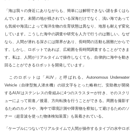
「海は我々の身近にありながらも、簡単には解明できない謎を多くはら
んでいます。未開の地が残されている深海だけでなく、浅い海であって
も気候や海流によって海洋生物の生育状態は異なり、地形も耐えず変化
しています。こうした海中の調査や研究を人力で行うのは難しい。なぜ
なら、人間が潜れる深さには限界があり、長時間の活動も困難だからで
す。しかし、ロボットであれば、広範囲を長時間調査することができま
す。私は、人間がリアルタイムで操作しなくても、自律的に海中を動き
回ることができるロボットを開発しています」
このロボットは「AUV」と呼ばれる。Autonomous Underwater
Vehicle（自律型無人潜水機）の頭文字をとった略称だ。安助教が開発
するAUVはステンレスの骨組みに4つのスラスターが付き、そのスクリ
ューによって前進／後退、方向転換を行うことができる。周囲を撮影す
るためのカメラや、海中で環境計測や障害物を察知して避けるためのソ
ナー（超音波を使った物体検知装置）も装着されている。
「ケーブルにつないでリアルタイムで人間が操作するタイプの水中ロボ