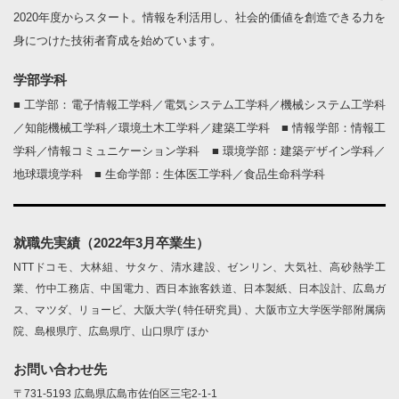
2020年度からスタート。情報を利活用し、社会的価値を創造できる力を
身につけた技術者育成を始めています。
学部学科
■ 工学部：電子情報工学科／電気システム工学科／機械システム工学科
／知能機械工学科／環境土木工学科／建築工学科 ■ 情報学部：情報工
学科／情報コミュニケーション学科 ■ 環境学部：建築デザイン学科／
地球環境学科 ■ 生命学部：生体医工学科／食品生命科学科
就職先実績（2022年3月卒業生）
NTTドコモ、大林組、サタケ、清水建設、ゼンリン、大気社、高砂熱学工
業、竹中工務店、中国電力、西日本旅客鉄道、日本製紙、日本設計、広島ガ
ス、マツダ、リョービ、大阪大学( 特任研究員) 、大阪市立大学医学部附属病
院、島根県庁、広島県庁、山口県庁 ほか
お問い合わせ先
〒731-5193 広島県広島市佐伯区三宅2-1-1