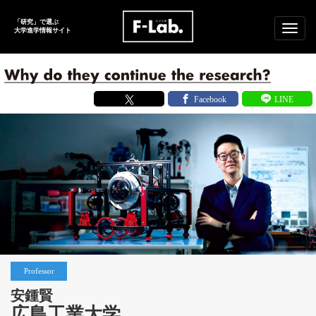
「研究」で選ぶ
メ
大学進学
情報サイト
ニ
ュ
ー
Professor
安鍾賢
広島工業大学