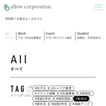
HOME
/
お役立ち
/ カテゴリ
All
Work
Event
Student
すべて
アローのお仕事紹介
アローのイベント紹介
高校生・大学生向け記事
All
すべて
#女子大
#キャリア教育
#ブランド戦略
#広報事例
#高校生
タグで絞り込む
#高校1年生
#制作実績
#勉強法
#新生活
#高校2年生
#成績アップ