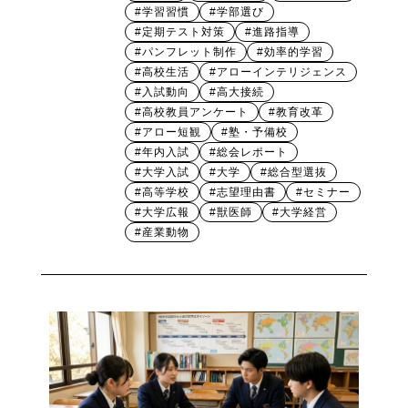
#学習習慣
#学部選び
#定期テスト対策
#進路指導
#パンフレット制作
#効率的学習
#高校生活
#アローインテリジェンス
#入試動向
#高大接続
#高校教員アンケート
#教育改革
#アロー短観
#塾・予備校
#年内入試
#総会レポート
#大学入試
#大学
#総合型選抜
#高等学校
#志望理由書
#セミナー
#大学広報
#獣医師
#大学経営
#産業動物