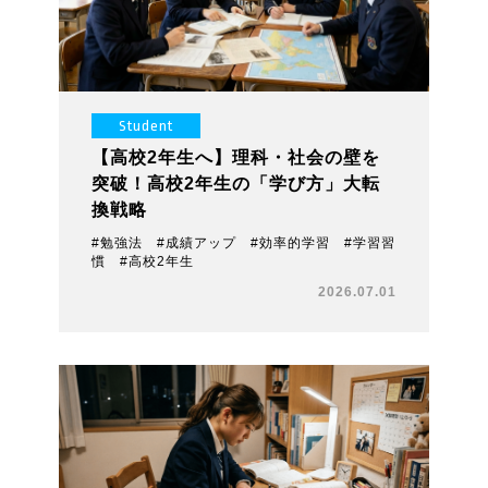
Student
【高校2年生へ】理科・社会の壁を
突破！高校2年生の「学び方」大転
換戦略
#勉強法 #成績アップ #効率的学習 #学習習
慣 #高校2年生
2026.07.01