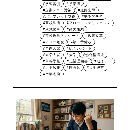
#学習習慣
#学部選び
#定期テスト対策
#進路指導
#パンフレット制作
#効率的学習
#高校生活
#アローインテリジェンス
#入試動向
#高大接続
#高校教員アンケート
#教育改革
#アロー短観
#塾・予備校
#年内入試
#総会レポート
#大学入試
#大学
#総合型選抜
#高等学校
#志望理由書
#セミナー
#大学広報
#獣医師
#大学経営
#産業動物