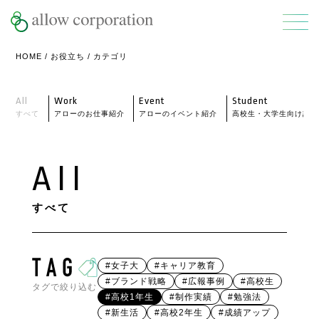
HOME
/
お役立ち
/ カテゴリ
All
Work
Event
Student
すべて
アローのお仕事紹介
アローのイベント紹介
高校生・大学生向け記事
All
すべて
#女子大
#キャリア教育
#ブランド戦略
#広報事例
#高校生
タグで絞り込む
#高校1年生
#制作実績
#勉強法
#新生活
#高校2年生
#成績アップ