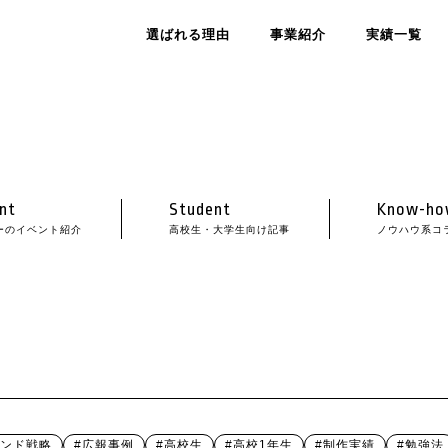
選ばれる理由
事業紹介
実績一覧
nt
Student
Know-ho
ーのイベント紹介
高校生・大学生向け記事
ノウハウ系コ
ランド戦略
#広報事例
#高校生
#高校1年生
#制作実績
#勉強法