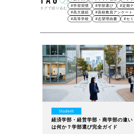
#学習習慣
#学部選び
#定期
タグで絞り込む
#高大接続
#高校教員アンケート
#高等学校
#志望理由書
#セ
Student
経済学部・経営学部・商学部の違い
は何か？学部選び完全ガイド