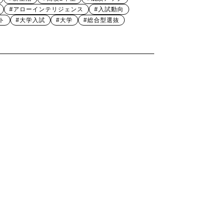
#アローインテリジェンス
#入試動向
ト
#大学入試
#大学
#総合型選抜