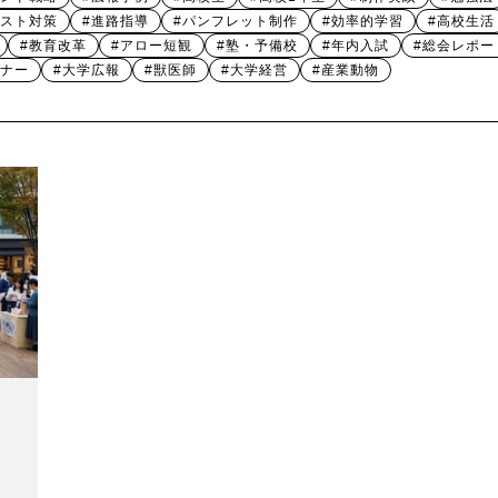
テスト対策
#進路指導
#パンフレット制作
#効率的学習
#高校生活
#教育改革
#アロー短観
#塾・予備校
#年内入試
#総会レポー
ミナー
#大学広報
#獣医師
#大学経営
#産業動物