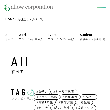
HOME
/
お役立ち
/ カテゴリ
All
Work
Event
Student
すべて
アローのお仕事紹介
アローのイベント紹介
高校生・大学生向け記事
All
すべて
#女子大
#キャリア教育
#ブランド戦略
#広報事例
#高校生
タグで絞り込む
#高校1年生
#制作実績
#勉強法
#新生活
#高校2年生
#成績アップ