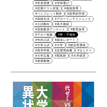
#学習習慣
#学部選び
#定期テスト対策
#進路指導
#パンフレット制作
#効率的学習
#高校生活
#アローインテリジェンス
#入試動向
#高大接続
#高校教員アンケート
#教育改革
#アロー短観
#塾・予備校
#年内入試
#総会レポート
#大学入試
#大学
#総合型選抜
#高等学校
#志望理由書
#セミナー
#大学広報
#獣医師
#大学経営
#産業動物