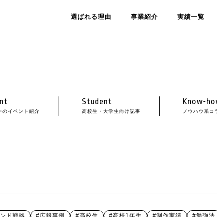
選ばれる理由
事業紹介
実績一覧
nt
Student
Know-ho
ーのイベント紹介
高校生・大学生向け記事
ノウハウ系コ
ランド戦略
#広報事例
#高校生
#高校1年生
#制作実績
#勉強法