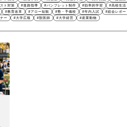
テスト対策
#進路指導
#パンフレット制作
#効率的学習
#高校生活
#教育改革
#アロー短観
#塾・予備校
#年内入試
#総会レポー
ミナー
#大学広報
#獣医師
#大学経営
#産業動物