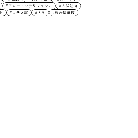
#アローインテリジェンス
#入試動向
ト
#大学入試
#大学
#総合型選抜