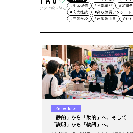
#学習習慣
#学部選び
#定期
タグで絞り込む
#高大接続
#高校教員アンケート
#高等学校
#志望理由書
#セ
Know-how
「静的」から「動的」へ、そして
「説明」から「物語」へ。