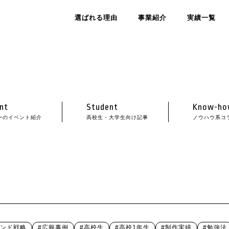
選ばれる理由
事業紹介
実績一覧
nt
Student
Know-ho
ーのイベント紹介
高校生・大学生向け記事
ノウハウ系コ
ランド戦略
#広報事例
#高校生
#高校1年生
#制作実績
#勉強法