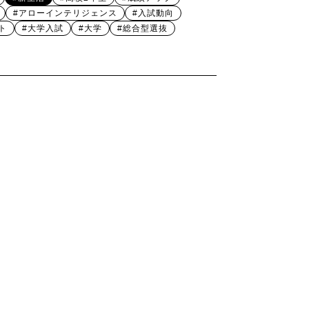
#アローインテリジェンス
#入試動向
ト
#大学入試
#大学
#総合型選抜