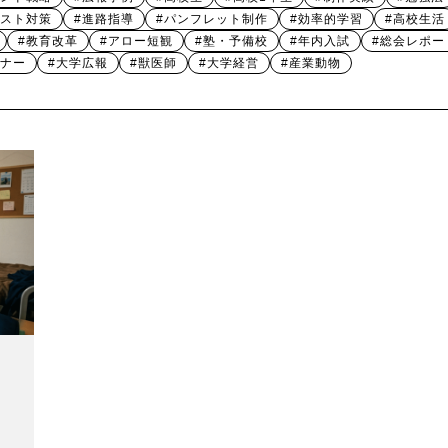
テスト対策
#進路指導
#パンフレット制作
#効率的学習
#高校生活
#教育改革
#アロー短観
#塾・予備校
#年内入試
#総会レポー
ミナー
#大学広報
#獣医師
#大学経営
#産業動物