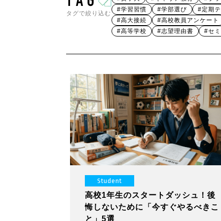
#学習習慣
#学部選び
#定期
タグで絞り込む
#高大接続
#高校教員アンケート
#高等学校
#志望理由書
#セ
Student
高校1年生のスタートダッシュ！後
悔しないために「今すぐやるべきこ
と」5選