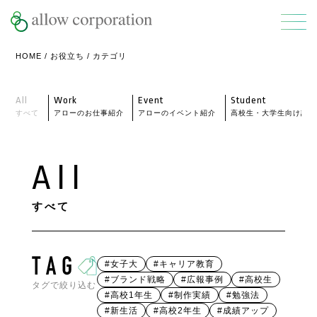
HOME
/
お役立ち
/ カテゴリ
All
Work
Event
Student
すべて
アローのお仕事紹介
アローのイベント紹介
高校生・大学生向け記事
All
すべて
#女子大
#キャリア教育
#ブランド戦略
#広報事例
#高校生
タグで絞り込む
#高校1年生
#制作実績
#勉強法
#新生活
#高校2年生
#成績アップ