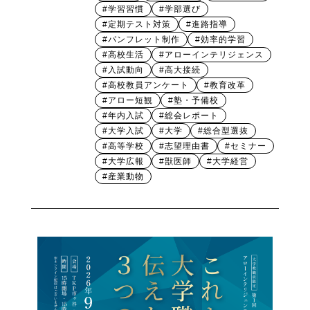
#学習習慣
#学部選び
#定期テスト対策
#進路指導
#パンフレット制作
#効率的学習
#高校生活
#アローインテリジェンス
#入試動向
#高大接続
#高校教員アンケート
#教育改革
#アロー短観
#塾・予備校
#年内入試
#総会レポート
#大学入試
#大学
#総合型選抜
#高等学校
#志望理由書
#セミナー
#大学広報
#獣医師
#大学経営
#産業動物