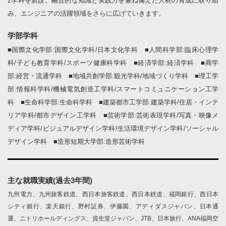
2学科を新設。融合的な知識と実践力を兼ね備えた人材の育成に取り組
み、エンジニアの活躍領域をさらに広げていきます。
学部学科
■国際文化学部:国際文化学科/日本文化学科 ■人間科学部:臨床心理学
科/子ども教育学科/スポーツ健康科学科 ■経済学部:経済学科 ■商学
部:経営・流通学科 ■地域共創学部:観光学科/地域づくり学科 ■理工学
部:情報科学科/機械電気創造工学科/スマートコミュニケーション工学
科 ■生命科学部:生命科学科 ■建築都市工学部:建築学科/住居・インテ
リア学科/都市デザイン工学科 ■芸術学部:芸術表現学科/写真・映像メ
ディア学科/ビジュアルデザイン学科/生活環境デザイン学科/ソーシャル
デザイン学科 ■造形短期大学部:造形芸術学科
主な就職実績(過去3年間)
九州電力、九州旅客鉄道、西日本旅客鉄道、西日本鉄道、福岡銀行、西日本
シティ銀行、楽天銀行、野村証券、伊藤園、アディダスジャパン、日本通
運、ニトリホールディングス、資生堂ジャパン、JTB、日本旅行、ANA福岡空