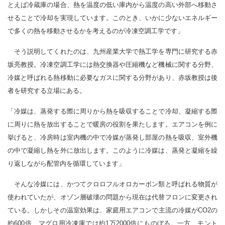
とえば冷蔵庫の場合、熱を温度の低い庫内から温度の高い外部へ移動さ
せることで冷却を実現しています。このとき、いかに少ないエネルギー
で多くの熱を移動させるかを考えるのが冷凍空調工学です」
そう説明してくれたのは、九州産業大学で熱工学を専門に研究する赤
坂亮教授。冷凍空調工学には熱交換器や圧縮機など機械に関する分野、
冷媒と呼ばれる熱移動に必要なガスに関する分野があり、赤坂教授は後
者を研究する立場にある。
「冷媒は、蒸発する際に周りから熱を吸収することで冷却、凝縮する際
に周りに熱を放出することで暖房の役割を果たします。エアコンを例に
挙げると、冷房時は室内機の中で冷媒が蒸発し部屋の熱を吸収、室外機
の中で凝縮し熱を外に放出します。このように冷媒は、蒸発と凝縮を繰
り返しながら配管内を循環しています」
そんな冷媒には、かつてクロロフルオロカーボン類と呼ばれる物質が
使われていたが、オゾン層破壊の問題から現在は代替フロンに変更され
ている。しかしその温室効果は、家庭用エアコンで主流の冷媒がCO2の
約600倍、マグロ用冷凍庫では約1万2000倍にものぼる。一方、モント