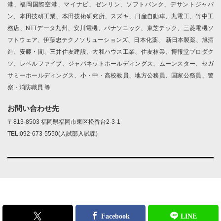
港、福岡国際空港、マイナビ、ゼンリン、ソフトバンク、デサントジャパ
ン、本田技研工業、本田技術研究所、スズキ、日産自動車、九電工、竹中工
務店、NTTデータ九州、安川電機、パナソニック、東芝テック、三菱電機ソ
フトウェア、伊藤忠テクノソリューションズ、日本化薬、 新日本製薬、旭酒
造、安藤・間、三井住友建設、大和ハウス工業、住友林業、博報堂プロダク
ツ、レベルファイブ、ジャパネットホールディングス、ムーンスター、セガ
サミーホールディングス、小・中・高校教員、地方公務員、国家公務員、警
察・消防職員 等
お問い合わせ先
〒813-8503 福岡県福岡市東区松香台2-3-1
TEL:092-673-5550(入試部入試課)