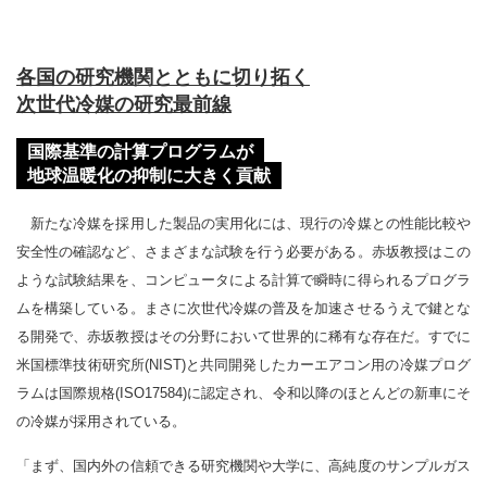
各国の研究機関とともに切り拓く
次世代冷媒の研究最前線
国際基準の計算プログラムが
地球温暖化の抑制に大きく貢献
新たな冷媒を採用した製品の実用化には、現行の冷媒との性能比較や
安全性の確認など、さまざまな試験を行う必要がある。赤坂教授はこの
ような試験結果を、コンピュータによる計算で瞬時に得られるプログラ
ムを構築している。まさに次世代冷媒の普及を加速させるうえで鍵とな
る開発で、赤坂教授はその分野において世界的に稀有な存在だ。すでに
米国標準技術研究所(NIST)と共同開発したカーエアコン用の冷媒プログ
ラムは国際規格(ISO17584)に認定され、令和以降のほとんどの新車にそ
の冷媒が採用されている。
「まず、国内外の信頼できる研究機関や大学に、高純度のサンプルガス