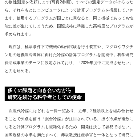
の物性測定を依頼します(写真2参照)。すべての測定データがそろった
ら、それをもとにコンピュータによって計算プログラムを構築していき
ます。使用するプログラムが国ごとに異なると、同じ機械であっても性
能に差が生じてしまうため、国際規格に準拠した高精度なプログラムが
求められます」
現在は、極寒条件下で機械の動作試験を行う装置や、マグロやワクチ
ン用の超低温冷凍庫に向けた冷媒の計算プログラムを開発中。科学研究
費助成事業のテーマに設定されており、「2025年度中に完成させたい」
と力を込める。
多くの課題と向き合いながら
研究を続ける科学者としての使命
次世代冷媒にはどれも一長一短あり、近年、2種類以上を組み合わせ
ることで欠点を補う「混合冷媒」が注目されている。扱う冷媒が複数に
なると計算プログラムも複雑化するため、開発は決して容易ではない。
国際規格の水準を満たすべく、赤坂教授は産学官と一体となって研究に