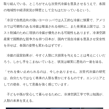
取り組んでいる。ところがそんな次世代冷媒を普及させるうえで、各国
の地域性や経済状況が障壁として立ちはだかっているという。
「冷涼で自然志向の強いヨーロッパでは人工的な冷媒に慎重で、アメリ
カでは可燃性のある冷媒は敬遠される傾向に。また発展途上国では、コ
スト削減のために現状の冷媒が優先される可能性もあります。冷凍空調
産業で国際的な競争力を持つ日本が、国内で混合冷媒を普及させ安全性
を示せば、各国の姿勢も変わるはずです」
冷媒の温室効果が、今すぐ人類に大損害を与えることは考えにくいだ
ろう。しかし手をこまねいていると、状況は確実に悪化の一途を辿る。
「それを食い止められるのは、今しかありません。次世代冷媒の研究
は、自分たちではなく将来の人類を豊かにするものです。エンジニアと
しての使命、そして意義を強く感じています」
子どもや孫が安心して暮らせるために。冷凍空調工学で学ぶ知識が、
人類の未来を支える。