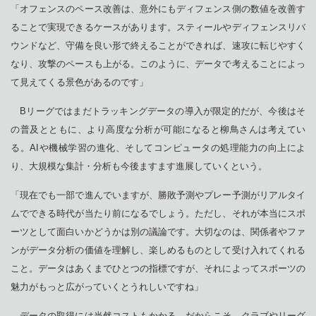
「オフェンスのペース改善は、意外にもディフェンス側の数値を改善す
ることで実現できるケースがあります。スティールやディフェンスリバ
ウンドなど、守備を良い形で終えることができれば、速攻に転じやすく
なり、攻撃のペースも上がる。このように、データで考えることによっ
て見えてくる景色があるのです」
Bリーグではまだトラッキングデータの導入が限定的だが、今後はそ
の普及とともに、より高度な分析が可能になると柳鳥さんは考えてい
る。AIや機械学習の進化、そしてコンピュータの処理能力の向上によ
り、大規模な集計・分析も今後ますます進展していくという。
「現在でも一部で進んでいますが、勝敗予測やプレー予測がリアルタイ
ムでできる時代が当たり前になるでしょう。ただし、それが本当にスポ
ーツとして面白いかどうかは別の議論です。大切なのは、関係者やファ
ンがデータ分析の価値を理解し、楽しめるものとして受け入れてくれる
こと。データはあくまでひとつの指標ですが、それによってスポーツの
魅力がもっと広がっていくとうれしいですね」
データの取得には当然コストもかかる。だからこそ、クラブやリーグ