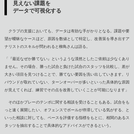
見えない課題を
データで可視化する
クラブの支援においても、データは有効な手がかりとなる。課題や要
望が曖昧なケースほど、原因を数値として特定し、改善策を導き出すア
ナリストのスキルが問われると柳鳥さんは語る。
「『最近なぜか勝てない』というような漠然としたご依頼は少なくあり
ません。その場合、勝った試合と負けた試合のスタッツを比較し、差が
大きい項目を見つけることで、勝てない要因を洗い出していきます。リ
バウンドが取れていない、ターンオーバーが多いといった具体的な原因
が見えてくれば、練習でその点を改善していくことが可能になります」
そのほかプレーのテンポに関する相談を受けることもある。試合をも
っと速く展開したい、オフェンスでボールが停滞している気がする、と
いった相談に対しても、ペースを評価する指標をもとに、相関のあるス
タッツを抽出することで具体的なアドバイスができるという。