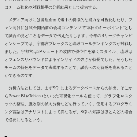
はチーム強化や対戦相手の分析結果として提供する。
「メディア向けには番組企画で選手の特徴的な能力を可視化したり、フ
ァン向けには試合開始前の会場コンテンツで“本日のキーポイント”とし
て試合の見どころをデータで伝えたりします。今年のBリーグチャンピ
オンシップでは、宇都宮ブレックスと琉球ゴールデンキングスが対戦し
ました。宇都宮は3Pシュートの攻防で優位性を築くスタイル、琉球は
オフェンスリバウンドによるインサイドの強さが特長でした。そうした
チームの特色をデータで表現することで、試合への期待感を高めること
ができるのです」
分析方法としては、まずSQLによるデータベースからの抽出。そこか
らPower BIやTableauといった可視化ツールを使って、グラフ化やスタ
ッツの整理、勝敗別の傾向分析などを行っていく。使用するプログラミ
ング言語はアナリストによって異なるが、SQLの知識はほとんどの場合
で必要になるという。