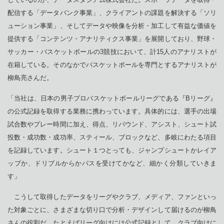
配信する「データバンク事業」、クライアントの課題を解決する「ソリ
ューション事業」、そしてデータや映像を分析・加工して有益な価値を
提供する「コンテンツ・アナリティクス事業」を展開しており、野球・
サッカー・バスケットボールの3競技において、計15人のアナリストが
在籍している。そのなかでバスケットボールを専門とするアナリストが
柳鳥亮さんだ。
「当社は、日本の男子プロバスケットボールリーグである『Bリーグ』
の公式記録を取得する業務に携わっています。具体的には、選手の出場
試合数やプレー時間に加え、得点、リバウンド、アシスト、シュート試
投数・成功数・成功率、スティール、ブロックなど、多岐にわたる項目
を記録しています。シュート１つとっても、ジャンプシュートかレイア
ップか、ドリブルからかパスを受けてかなど、細かく分類していきま
す」
こうして取得したデータをリーグやクラブ、メディア、ファンといっ
た対象ごとに、さまざまな切り口で分析・デザインして届けるのが柳鳥
さんの役割だ。たとえばリーグ向けには公式記録として、クラブ向けに