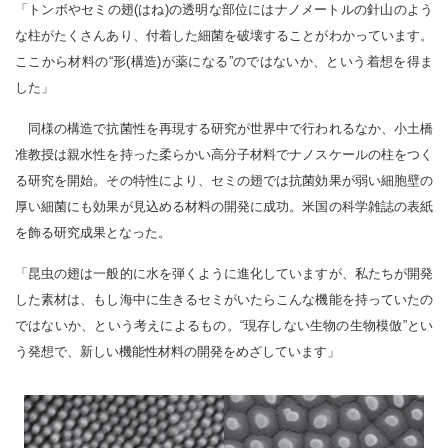
「トンボやセミの翅(はね)の透明な部位にはナノメートルの針山のよう
な柱がたくさんあり、付着した細菌を破壊することがわかっています。
ここから材料の“形(構造)が薬になる”のではないか、という着想を得ま
した」
同様の構造で抗菌性を再現する研究が世界中で行われるなか、小土橋
准教授は親水性を持った柔らかい高分子材料でナノスケールの柱をつく
る研究を開始。その特性により、セミの翅では抗菌効果が弱い細胞壁の
厚い細菌にも効果が見込める材料の開発に成功。米国の科学雑誌の表紙
を飾る研究成果となった。
「昆虫の翅は一般的に水を弾くように進化していますが、私たちが開発
した素材は、もし海中に生きるセミがいたらこんな機能を持っていたの
ではないか、という考えによるもの。“現存しない生物の生物模倣”とい
う発想で、新しい機能性材料の開発をめざしています」