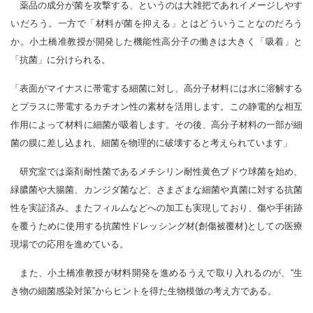
薬品の成分が菌を攻撃する、というのは大雑把であれイメージしやす
いだろう。一方で「材料が菌を抑える」とはどういうことなのだろう
か。小土橋准教授が開発した機能性高分子の働きは大きく「吸着」と
「抗菌」に分けられる。
「表面がマイナスに帯電する細菌に対し、高分子材料には水に溶解する
とプラスに帯電するカチオン性の素材を活用します。この静電的な相互
作用によって材料に細菌が吸着します。その後、高分子材料の一部が細
菌の膜に差し込まれ、細菌を物理的に破壊すると考えられています」
研究室では薬剤耐性菌であるメチシリン耐性黄色ブドウ球菌を始め、
緑膿菌や大腸菌、カンジダ菌など、さまざまな細菌や真菌に対する抗菌
性を実証済み。またフィルムなどへの加工も実現しており、傷や手術跡
を覆うために使用する抗菌性ドレッシング材(創傷被覆材)としての医療
現場での応用を進めている。
また、小土橋准教授が材料開発を進めるうえで取り入れるのが、“生
き物の細菌感染対策”からヒントを得た生物模倣の考え方である。