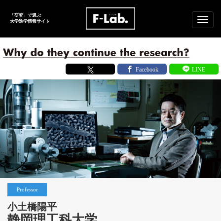
「研究」で選ぶ
メ
大学進学
情報サイト
ニ
ュ
ー
Professor
小土橋陽平
静岡理工科大学