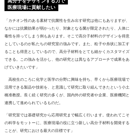
高分子をデザインする力で
医療現場に貢献したい
「カチオン性のある素材で抗菌性を生み出す研究は他にもありますが、
なかには抗菌効果が弱かったり、対象となる菌が限定されたり、人体に
毒性を持ってしまう例もあります。そこで高分子材料のデザインを得意
としているのが私たちの研究室の強みです。また、粒子や糸状に加工す
ることも得意としているので、高分子材料をとても細かくカスタマイズ
できる。この強みを活かし、他の研究とは異なるアプローチで成果をあ
げていきたいです」
高校生のころに化学と医学の分野に興味を持ち、早くから医療現場で
活用できる製品や技術を、と意識して研究に取り組んできたという小土
橋准教授。長く続く研究の多くが、国内外の研究者や企業、医療機関と
連携して進められているものだ。
「研究室では基礎研究から応用研究まで幅広く行います。使われてこそ
の科学をモットーに、医療現場の役に立つ新しい高分子材料を開発する
ことが、研究における最大の目標です」