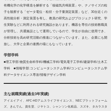
有機化学の化学構造を解析する「核磁気共鳴装置」や、ナノサイズの粒
子を観察する「ゼータ電位・粒径・分子量測定装置」など、30台近くの
高性能分析・測定装置を有し、教員の研究およびプロジェクト研究、学
生実験などに利用される研究施設があります。機器を専任の技術教職員
が管理し、共通施設として運用しているので、学生が自由に使用でき、
分析技術を高め研究活動の推進につながっています。また、企業にも開
放し、大学と企業の連携の場にもなっています。
学部学科
■理工学部:物質生命科学科/機械工学科/電気電子工学科/建築学科/土木工
学科 ■情報学部:コンピュータシステム学科/コンピュータシステム学
科データサイエンス専攻/情報デザイン学科
主な就職実績(過去3年実績)
アイエイアイ、AFC-HDアムスライフサイエンス、NECプラットフォーム
ズ、きんでん、資生堂、ジヤトコ、シャンソン化粧品、スズキ、タカラスタ