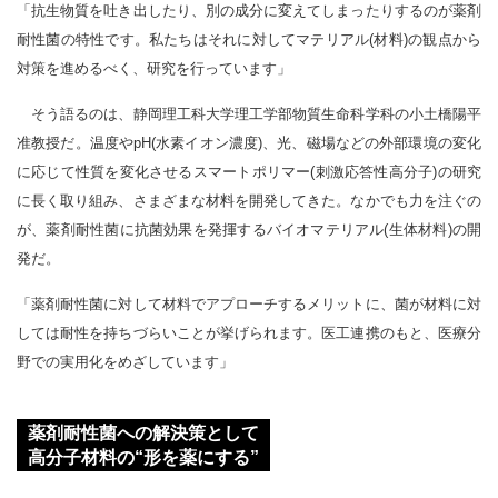
「抗生物質を吐き出したり、別の成分に変えてしまったりするのが薬剤
耐性菌の特性です。私たちはそれに対してマテリアル(材料)の観点から
対策を進めるべく、研究を行っています」
そう語るのは、静岡理工科大学理工学部物質生命科学科の小土橋陽平
准教授だ。温度やpH(水素イオン濃度)、光、磁場などの外部環境の変化
に応じて性質を変化させるスマートポリマー(刺激応答性高分子)の研究
に長く取り組み、さまざまな材料を開発してきた。なかでも力を注ぐの
が、薬剤耐性菌に抗菌効果を発揮するバイオマテリアル(生体材料)の開
発だ。
「薬剤耐性菌に対して材料でアプローチするメリットに、菌が材料に対
しては耐性を持ちづらいことが挙げられます。医工連携のもと、医療分
野での実用化をめざしています」
薬剤耐性菌への解決策として
高分子材料の“形を薬にする”