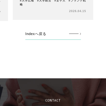
#大学広報 #大学経営 #女子大 #ブランド戦
ン
略
2026.04.15
7
Indexへ戻る
CONTACT