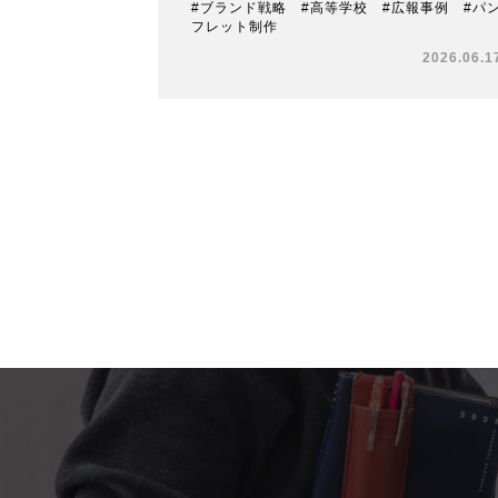
#ブランド戦略 #高等学校 #広報事例 #パ
フレット制作
2026.06.1