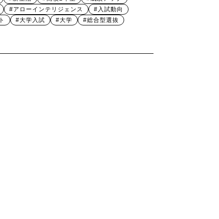
#アローインテリジェンス
#入試動向
ト
#大学入試
#大学
#総合型選抜