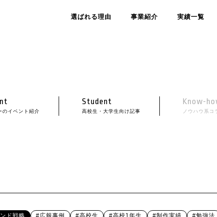
選ばれる理由
事業紹介
実績一覧
nt
Student
Know-ho
ーのイベント紹介
高校生・大学生向け記事
ノウハウ系コ
ランド戦略
#広報事例
#高校生
#高校1年生
#制作実績
#勉強法