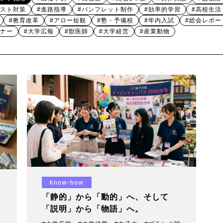
テスト対策
#進路指導
#パンフレット制作
#効率的学習
#高校生活
#教育改革
#アロー短観
#塾・予備校
#年内入試
#総会レポー
ミナー
#大学広報
#獣医師
#大学経営
#産業動物
Know-how
「静的」から「動的」へ、そして
「説明」から「物語」へ。