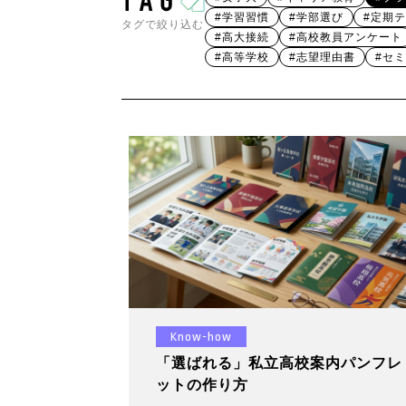
#学習習慣
#学部選び
#定期
タグで絞り込む
#高大接続
#高校教員アンケート
#高等学校
#志望理由書
#セ
Know-how
「選ばれる」私立高校案内パンフレ
ットの作り方