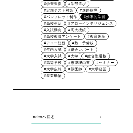
#学習習慣
#学部選び
#定期テスト対策
#進路指導
#パンフレット制作
#効率的学習
#高校生活
#アローインテリジェンス
#入試動向
#高大接続
#高校教員アンケート
#教育改革
#アロー短観
#塾・予備校
#年内入試
#総会レポート
#大学入試
#大学
#総合型選抜
#高等学校
#志望理由書
#セミナー
#大学広報
#獣医師
#大学経営
#産業動物
Indexへ戻る