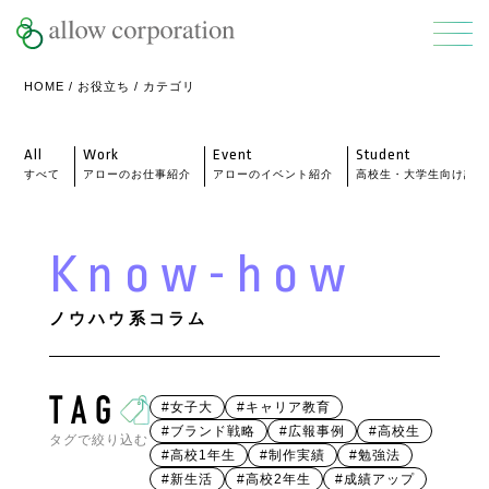
HOME
/
お役立ち
/ カテゴリ
All
Work
Event
Student
すべて
アローのお仕事紹介
アローのイベント紹介
高校生・大学生向け記事
Know-how
ノウハウ系コラム
#女子大
#キャリア教育
#ブランド戦略
#広報事例
#高校生
タグで絞り込む
#高校1年生
#制作実績
#勉強法
#新生活
#高校2年生
#成績アップ