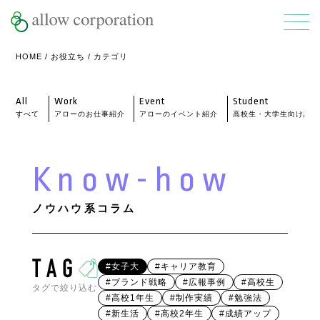
HOME
/
お役立ち
/ カテゴリ
All
Work
Event
Student
すべて
アローのお仕事紹介
アローのイベント紹介
高校生・大学生向け記事
Know-how
ノウハウ系コラム
#女子大
#キャリア教育
#ブランド戦略
#広報事例
#高校生
タグで絞り込む
#高校1年生
#制作実績
#勉強法
#新生活
#高校2年生
#成績アップ