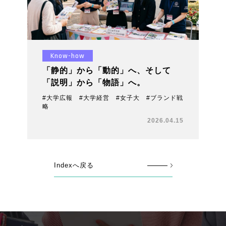
Know-how
「静的」から「動的」へ、そして
「説明」から「物語」へ。
#大学広報 #大学経営 #女子大 #ブランド戦
略
2026.04.15
Indexへ戻る