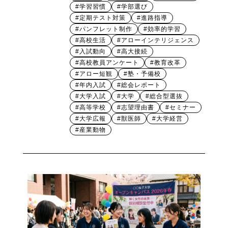
#学習習慣
#学部選び
#定期テスト対策
#進路指導
#パンフレット制作
#効率的学習
#高校生活
#アローインテリジェンス
#入試動向
#高大接続
#高校教員アンケート
#教育改革
#アロー短観
#塾・予備校
#年内入試
#総会レポート
#大学入試
#大学
#総合型選抜
#高等学校
#志望理由書
#セミナー
#大学広報
#獣医師
#大学経営
#産業動物