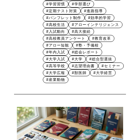
#学習習慣
#学部選び
#定期テスト対策
#進路指導
#パンフレット制作
#効率的学習
#高校生活
#アローインテリジェンス
#入試動向
#高大接続
#高校教員アンケート
#教育改革
#アロー短観
#塾・予備校
#年内入試
#総会レポート
#大学入試
#大学
#総合型選抜
#高等学校
#志望理由書
#セミナー
#大学広報
#獣医師
#大学経営
#産業動物