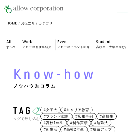
HOME
/
お役立ち
/ カテゴリ
All
Work
Event
Student
すべて
アローのお仕事紹介
アローのイベント紹介
高校生・大学生向け記事
Know-how
ノウハウ系コラム
#女子大
#キャリア教育
#ブランド戦略
#広報事例
#高校生
タグで絞り込む
#高校1年生
#制作実績
#勉強法
#新生活
#高校2年生
#成績アップ