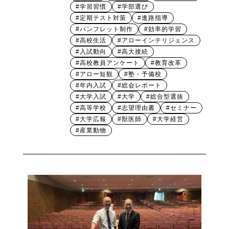
#学習習慣
#学部選び
#定期テスト対策
#進路指導
#パンフレット制作
#効率的学習
#高校生活
#アローインテリジェンス
#入試動向
#高大接続
#高校教員アンケート
#教育改革
#アロー短観
#塾・予備校
#年内入試
#総会レポート
#大学入試
#大学
#総合型選抜
#高等学校
#志望理由書
#セミナー
#大学広報
#獣医師
#大学経営
#産業動物