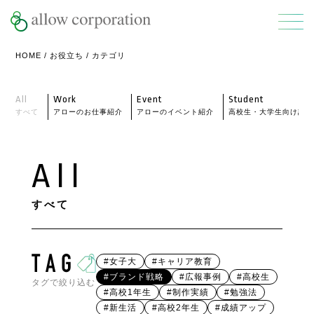
HOME
/
お役立ち
/ カテゴリ
All
Work
Event
Student
すべて
アローのお仕事紹介
アローのイベント紹介
高校生・大学生向け記事
All
すべて
#女子大
#キャリア教育
#ブランド戦略
#広報事例
#高校生
タグで絞り込む
#高校1年生
#制作実績
#勉強法
#新生活
#高校2年生
#成績アップ