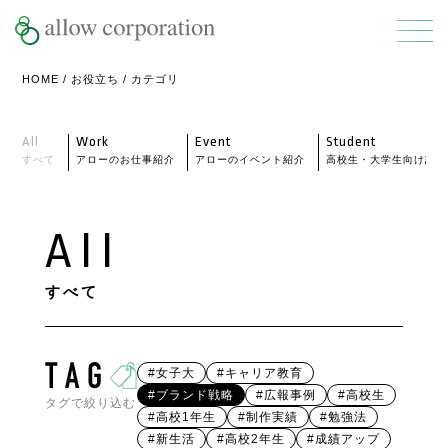
HOME
/
お役立ち
/ カテゴリ
All
Work
Event
Student
すべて
アローのお仕事紹介
アローのイベント紹介
高校生・大学生向け記事
All
すべて
#女子大
#キャリア教育
#ブランド戦略
#広報事例
#高校生
タグで絞り込む
#高校1年生
#制作実績
#勉強法
#新生活
#高校2年生
#成績アップ