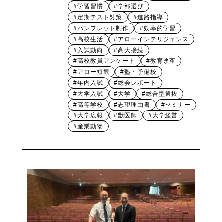
#学習習慣
#学部選び
#定期テスト対策
#進路指導
#パンフレット制作
#効率的学習
#高校生活
#アローインテリジェンス
#入試動向
#高大接続
#高校教員アンケート
#教育改革
#アロー短観
#塾・予備校
#年内入試
#総会レポート
#大学入試
#大学
#総合型選抜
#高等学校
#志望理由書
#セミナー
#大学広報
#獣医師
#大学経営
#産業動物